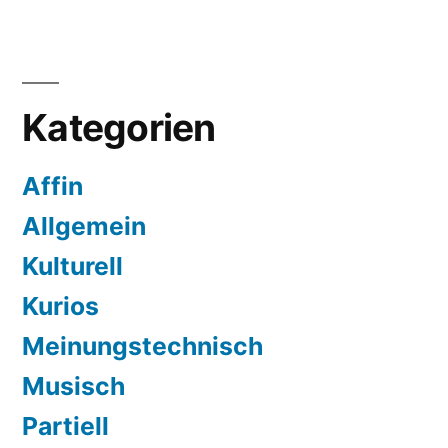
Seitennummerierung
der
Beiträge
Kategorien
Affin
Allgemein
Kulturell
Kurios
Meinungstechnisch
Musisch
Partiell