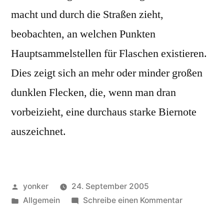
macht und durch die Straßen zieht,
beobachten, an welchen Punkten
Hauptsammelstellen für Flaschen existieren.
Dies zeigt sich an mehr oder minder großen
dunklen Flecken, die, wenn man dran
vorbeizieht, eine durchaus starke Biernote
auszeichnet.
Veröffentlicht
yonker
24. September 2005
von
Veröffentlicht
zu
Allgemein
Schreibe einen Kommentar
unter
Synergieef