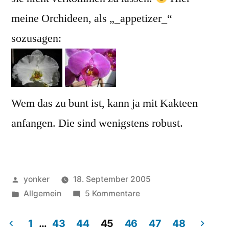
meine Orchideen, als „_appetizer_“
sozusagen:
Wem das zu bunt ist, kann ja mit Kakteen
anfangen. Die sind wenigstens robust.
Veröffentlicht
yonker
18. September 2005
von
Veröffentlicht
zu
Allgemein
5 Kommentare
unter
Blumentopf
1
…
43
44
45
46
47
48