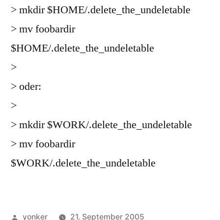
> mkdir $HOME/.delete_the_undeletable
> mv foobardir
$HOME/.delete_the_undeletable
>
> oder:
>
> mkdir $WORK/.delete_the_undeletable
> mv foobardir
$WORK/.delete_the_undeletable
Veröffentlicht
yonker
21. September 2005