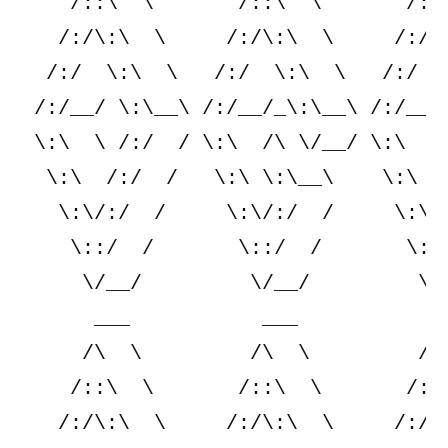
    /::\  \       /::\  \       /::\
   /:/\:\  \     /:/\:\  \     /:/\:
  /:/  \:\  \   /:/  \:\  \   /:/  \
 /:/__/ \:\__\ /:/__/_\:\__\ /:/__/_
 \:\  \ /:/  / \:\  /\ \/__/ \:\  /\
  \:\  /:/  /   \:\ \:\__\    \:\ \:
   \:\/:/  /     \:\/:/  /     \:\/:
    \::/  /       \::/  /       \::/
     \/__/         \/__/         \/_
      ___           ___           __
     /\  \         /\  \         /\ 
    /::\  \       /::\  \       /::\
   /:/\:\  \     /:/\:\  \     /:/\: