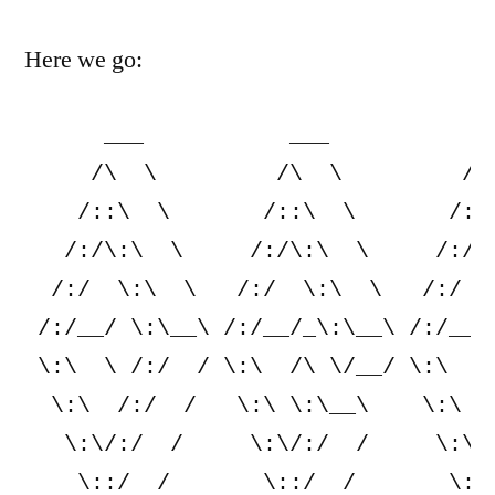
Here we go:
      ___           ___           __
     /\  \         /\  \         /\ 
    /::\  \       /::\  \       /::\
   /:/\:\  \     /:/\:\  \     /:/\:
  /:/  \:\  \   /:/  \:\  \   /:/  \
 /:/__/ \:\__\ /:/__/_\:\__\ /:/__/_
 \:\  \ /:/  / \:\  /\ \/__/ \:\  /\
  \:\  /:/  /   \:\ \:\__\    \:\ \:
   \:\/:/  /     \:\/:/  /     \:\/:
    \::/  /       \::/  /       \::/