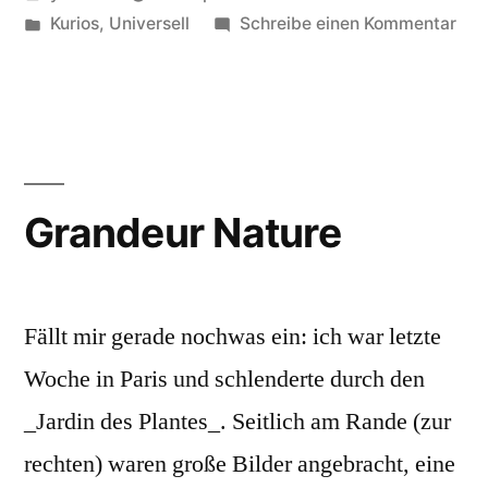
von
Veröffentlicht
zu
Kurios
,
Universell
Schreibe einen Kommentar
unter
Lös
das
Unl
Grandeur Nature
Fällt mir gerade nochwas ein: ich war letzte
Woche in Paris und schlenderte durch den
_Jardin des Plantes_. Seitlich am Rande (zur
rechten) waren große Bilder angebracht, eine