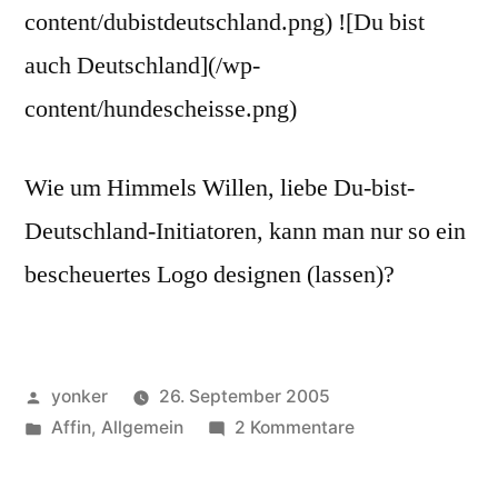
content/dubistdeutschland.png) ![Du bist
auch Deutschland](/wp-
content/hundescheisse.png)
Wie um Himmels Willen, liebe Du-bist-
Deutschland-Initiatoren, kann man nur so ein
bescheuertes Logo designen (lassen)?
Veröffentlicht
yonker
26. September 2005
von
Veröffentlicht
zu
Affin
,
Allgemein
2 Kommentare
unter
Du
bist