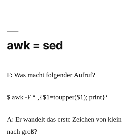
Pontstraße
awk = sed
F: Was macht folgender Aufruf?
$ awk -F “ ‚{$1=toupper($1); print}‘
A: Er wandelt das erste Zeichen von klein
nach groß?