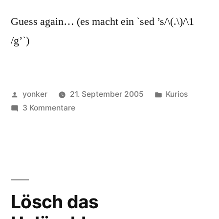
Guess again… (es macht ein `sed ’s/\(.\)/\1
/g’`)
Veröffentlicht
Veröffentlicht
yonker
21. September 2005
Kurios
von
zu
unter
3 Kommentare
awk
=
sed
Lösch das