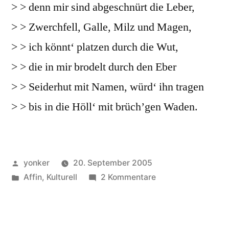
> > denn mir sind abgeschnürt die Leber,
> > Zwerchfell, Galle, Milz und Magen,
> > ich könnt‘ platzen durch die Wut,
> > die in mir brodelt durch den Eber
> > Seiderhut mit Namen, würd‘ ihn tragen
> > bis in die Höll‘ mit brüch’gen Waden.
Veröffentlicht
yonker
20. September 2005
von
Veröffentlicht
zu
Affin
,
Kulturell
2 Kommentare
unter
Nostalgie
von
1998