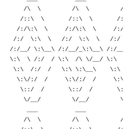
     /\  \         /\  \         /\ 
    /::\  \       /::\  \       /::\
   /:/\:\  \     /:/\:\  \     /:/\:
  /:/  \:\  \   /:/  \:\  \   /:/  \
 /:/__/ \:\__\ /:/__/_\:\__\ /:/__/_
 \:\  \ /:/  / \:\  /\ \/__/ \:\  /\
  \:\  /:/  /   \:\ \:\__\    \:\ \:
   \:\/:/  /     \:\/:/  /     \:\/:
    \::/  /       \::/  /       \::/
     \/__/         \/__/         \/_
      ___           ___           __
     /\  \         /\  \         /\ 