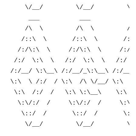
     \/__/         \/__/         \/_
      ___           ___           __
     /\  \         /\  \         /\ 
    /::\  \       /::\  \       /::\
   /:/\:\  \     /:/\:\  \     /:/\:
  /:/  \:\  \   /:/  \:\  \   /:/  \
 /:/__/ \:\__\ /:/__/_\:\__\ /:/__/_
 \:\  \ /:/  / \:\  /\ \/__/ \:\  /\
  \:\  /:/  /   \:\ \:\__\    \:\ \:
   \:\/:/  /     \:\/:/  /     \:\/:
    \::/  /       \::/  /       \::/
     \/__/         \/__/         \/_
      ___           ___           __