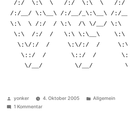
  /:/  \:\  \   /:/  \:\  \   /:/  \
 /:/__/ \:\__\ /:/__/_\:\__\ /:/__/_
 \:\  \ /:/  / \:\  /\ \/__/ \:\  /\
  \:\  /:/  /   \:\ \:\__\    \:\ \:
   \:\/:/  /     \:\/:/  /     \:\/:
    \::/  /       \::/  /       \::/
Veröffentlicht
Veröffentlicht
yonker
4. Oktober 2005
Allgemein
von
zu
unter
1 Kommentar
Armselig