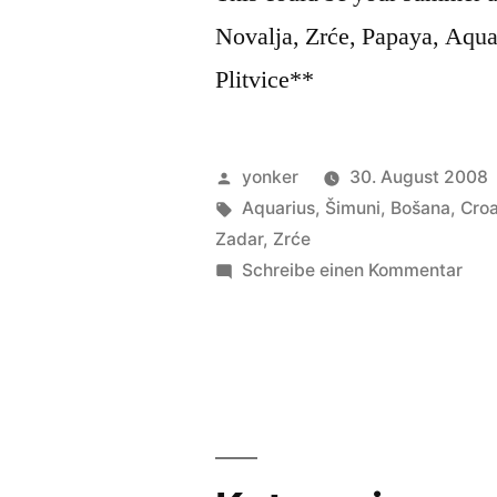
Novalja, Zrće, Papaya, Aqua
Plitvice**
Veröffentlicht
yonker
30. August 2008
von
Schlagwörter:
Aquarius
,
Šimuni
,
Bošana
,
Croa
Zadar
,
Zrće
zu
Schreibe einen Kommentar
Ljet
200