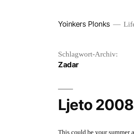
Zum
Inhalt
Yoinkers Plonks
Life
springen
Schlagwort-Archiv:
Zadar
Ljeto 2008
This could be your summer as