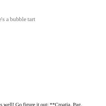
's a bubble tart
 well! Go figure it out: **Croatia, Pag,