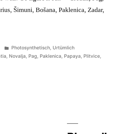
rius, Šimuni, Bošana, Paklenica, Zadar,
Veröffentlicht
Photosynthetisch
,
Urtümlich
unter
tia
,
Novalja
,
Pag
,
Paklenica
,
Papaya
,
Plitvice
,
o
8