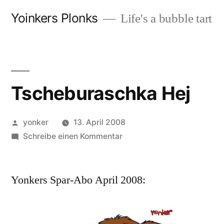
Zum
Yoinkers Plonks
Life's a bubble tart
Inhalt
springen
Tscheburaschka Hej
Veröffentlicht
yonker
13. April 2008
von
zu
Schreibe einen Kommentar
Tscheburaschka
Hej
Yonkers Spar-Abo April 2008: