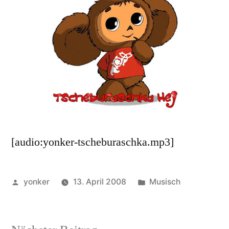
[audio:yonker-tscheburaschka.mp3]
Veröffentlicht
Veröffentlicht
yonker
13. April 2008
Musisch
von
unter