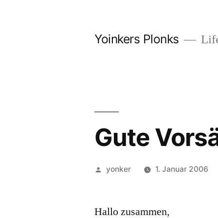
Zum
Inhalt
Yoinkers Plonks
Life
springen
Gute Vors
Veröffentlicht
yonker
1. Januar 2006
von
Hallo zusammen,