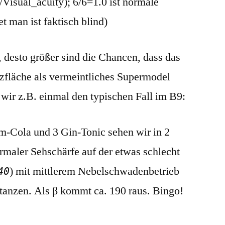
i/Visual_acuity); 6/6=1.0 ist normale
t man ist faktisch blind)
β, desto größer sind die Chancen, dass das
nzfläche als vermeintliches Supermodel
wir z.B. einmal den typischen Fall im B9:
um-Cola und 3 Gin-Tonic sehen wir in 2
rmaler Sehschärfe auf der etwas schlecht
) mit mittlerem Nebelschwadenbetrieb
40
 tanzen. Als β kommt ca. 190 raus. Bingo!