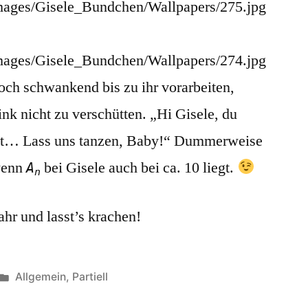
/Images/Gisele_Bundchen/Wallpapers/275.jpg
/Images/Gisele_Bundchen/Wallpapers/274.jpg
noch schwankend bis zu ihr vorarbeiten,
nk nicht zu verschütten. „Hi Gisele, du
icht… Lass uns tanzen, Baby!“ Dummerweise
 wenn
bei Gisele auch bei ca. 10 liegt.
A
n
ahr und lasst’s krachen!
Veröffentlicht
Allgemein
,
Partiell
unter