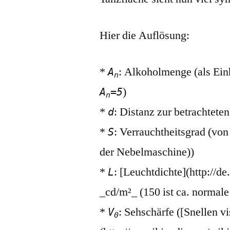
Hier die Auflösung:
*
: Alkoholmenge (als Ein
A
n
)
A
=5
n
*
: Distanz zur betrachtete
d
*
: Verrauchtheitsgrad (von 
S
der Nebelmaschine))
*
: [Leuchtdichte](http://d
L
_cd/m²_ (150 ist ca. normal
*
: Sehschärfe ([Snellen vi
V
0