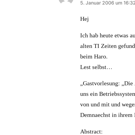
schreibt:
5. Januar 2006 um 16:3
Hej
Ich hab heute etwas a
alten TI Zeiten gefun
beim Haro.
Lest selbst…
„Gastvorlesung: „Die 
uns ein Betriebssyste
von und mit und wegen
Demnaechst in ihrem 
Abstract: