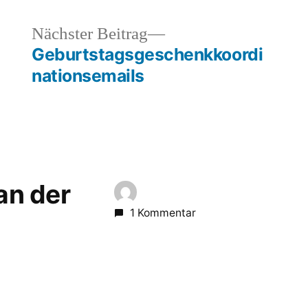
heriger
Nächster
Nächster Beitrag
rag:
Beitrag:
Geburtstagsgeschenkkoordi
nationsemails
 an der
1 Kommentar