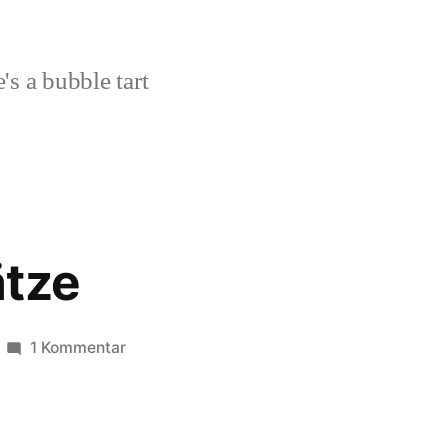
's a bubble tart
ätze
zu
1 Kommentar
Gute
Vorsätze